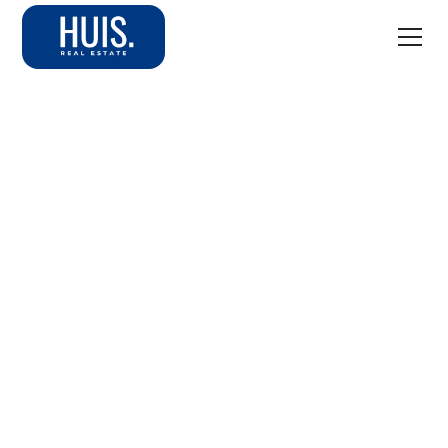
Blog: Vragen die
investeerders mij nu
stellen (en de eerlijke
antwoorden)
Veel investeerders vragen zich momenteel af wat
geopolitieke spanningen betekenen voor vastgoed in
Dubai. In deze blog beantwoord ik de vijf vragen die ik
het vaakst krijg en leg ik uit wat er écht speelt in de
markt.