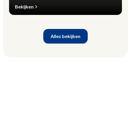
Bekijken
Alles bekijken
Investeer met
Vertrouwen, Bouw aan
Toekomst – Kies HUIS.
in Dubai