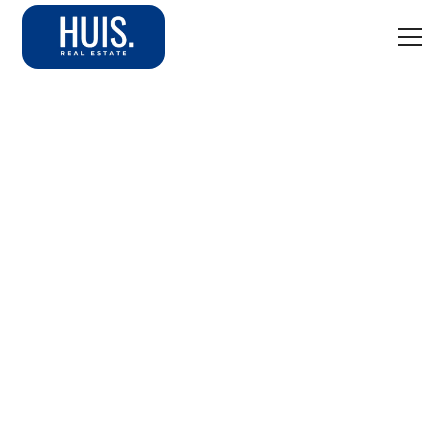
De West-East Pipeline:
waarom deze
oliepijpleiding voor
investeerders belangrijk is
De UAE versnelt de aanleg van een nieuwe
oliepijpleiding die de Straat van Hormuz volledig
omzeilt. Voor investeerders in Dubai vastgoed is dit
geen technisch detail, maar een strategisch signaal over
de stabiliteit en ambitie van het emiraat.